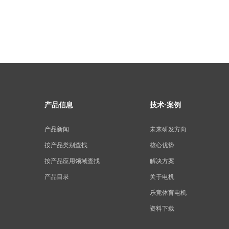
产品信息
技术·案例
产品新闻
未来研发方向
按产品类别查找
核心优势
按产品应用领域查找
解决方案
产品目录
关于电机
乐竞体育电机
资料下载