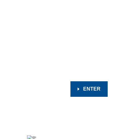
研发基地
乐竞体育专注于设计、研发和
电机及其驱动控制系统；致力
中最亮的星。为此，我们在全
科研机构及高校建立了合作关
ENTER