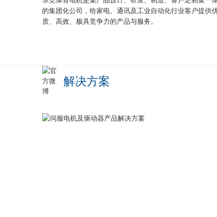
乐竞体育电机是集产品设计、研发、制造、客户定制集一
的集团化公司，给家电、通讯及工业自动化行业客户提供
质、高效、极具竞争力的产品与服务。
解决方案