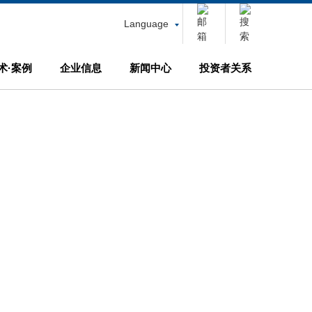
Language
术·案例
企业信息
新闻中心
投资者关系