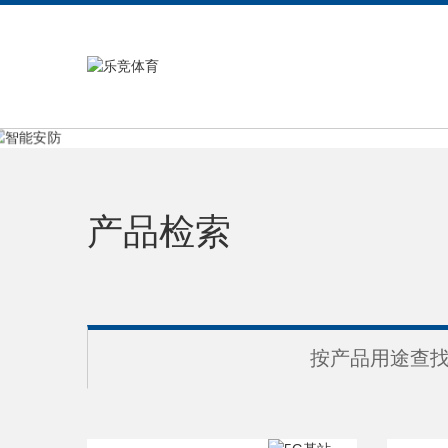
智能安防
锂电池生产
致力于打造电机与驱控系
致力于打造电机与驱控系
级的中华民族品牌
级的中华民族品牌
ENTER
产品检索
按产品用途查