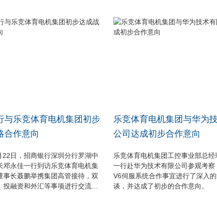
行与乐竞体育电机集团初步
乐竞体育电机集团与华为
略合作意向
公司达成初步合作意向
2月22日，招商银行深圳分行罗湖中
乐竞体育电机集团工控事业部总经
长邓永佳一行到访乐竞体育电机集
一行赴华为技术有限公司参观考察
董事长聂鹏举携集团高管接待，双
V6伺服系统合作事宜进行了深入
、投融资和外汇等事项进行交流，
谈，并达成了初步的合作意向。
战略合作意向。