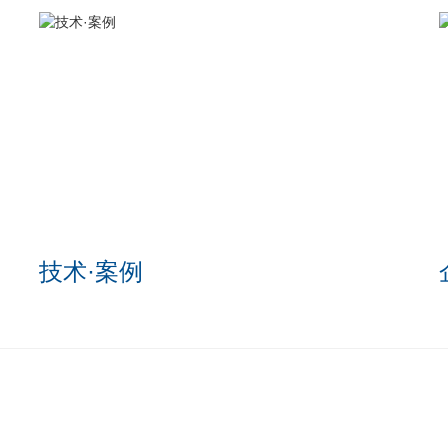
技术·案例