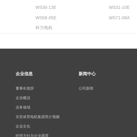
WS30-13E
WS31-10E
WS58-05E
WS71-08A
科力电机
企业信息
新闻中心
董事长致辞
公司新闻
企业概况
业务领域
乐竞体育电机集团简介视频
企业文化
经营方针与企业愿景