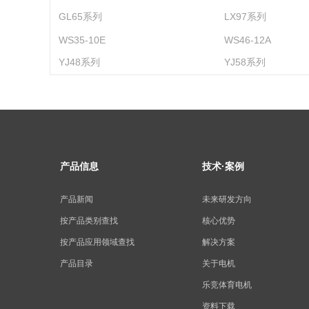
GL65系列
LX97系列
WS35-10E
WS46-12A
YJ48系列
YJ58系列
产品信息
技术·案例
产品新闻
未来研发方向
按产品类别查找
核心优势
按产品应用领域查找
解决方案
产品目录
关于电机
乐竞体育电机
资料下载