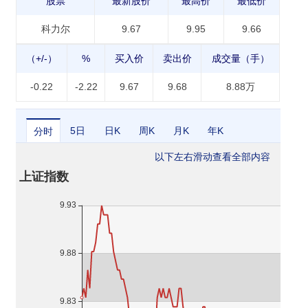
股票
最新股价
最高价
最低价
科力尔
9.67
9.95
9.66
（+/-）
%
买入价
卖出价
成交量（手）
-0.22
-2.22
9.67
9.68
8.88万
5日
日K
周K
月K
年K
分时
以下左右滑动查看全部内容