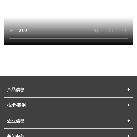
产品信息
技术·案例
企业信息
新闻中心