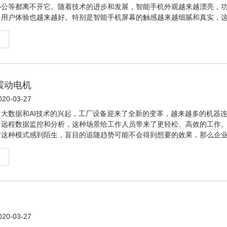
办公等都离不开它。随着技术的进步和发展，智能手机外观越来越漂亮，
，用户体验也越来越好。特别是智能手机屏幕的触感越来越细腻和真实，
智能手机都内置了高精密的震动马达，用来实现交互的震动反馈。
震动电机
0-03-27
大数据和AI技术的兴起，工厂设备迎来了全新的变革，越来越多的机器
了远程数据监控和分析，这种场景给工作人员带来了更轻松、高效的工作
对这种模式感到陌生，盲目的追随趋势可能不会得到想要的效果，那么企
网、大数据，提升工厂的价值？
0-03-27