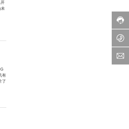
已开
为未
。
G
机有
片了