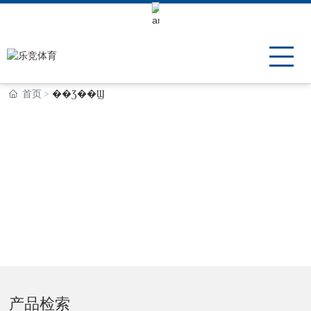
Keli Motor Group Search
首页
��Ʒ��Ϣ
产品信息
乐竞体育专注于微特电机研发、制造和销售，凭借优秀的产
品质量和个性化定制服务，成为全球多个世界500强高端客
户的重要供应商，产品广泛应用于智能家电、工业机器人、
5G移动基站、3D打印机、锂电池、新能源、智能安防等领
域。
产品检索