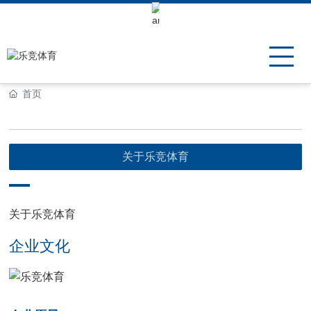
Keli Motor Group Search
首页
关于乐竞体育
关于乐竞体育
企业文化