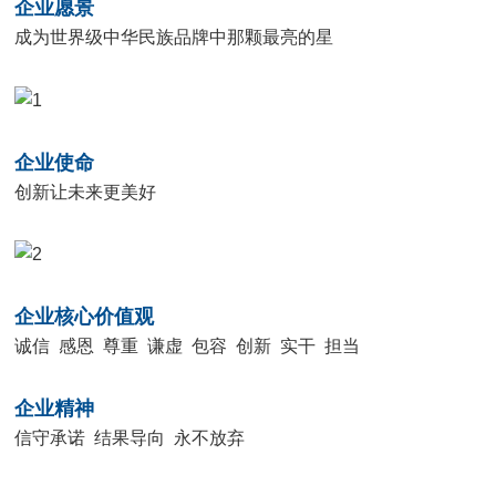
企业愿景
成为世界级中华民族品牌中那颗最亮的星
企业使命
创新让未来更美好
企业核心价值观
诚信 感恩 尊重 谦虚 包容 创新 实干 担当
企业精神
信守承诺 结果导向 永不放弃