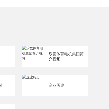
乐竞体育电机集团简
介视频
针
企业历史