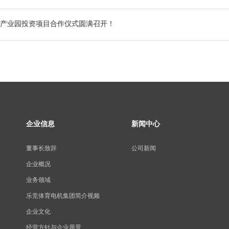
产业园投资项目合作仪式圆满召开！
企业信息
新闻中心
董事长致辞
公司新闻
企业概况
业务领域
乐竞体育电机集团简介视频
企业文化
经营方针与企业愿景