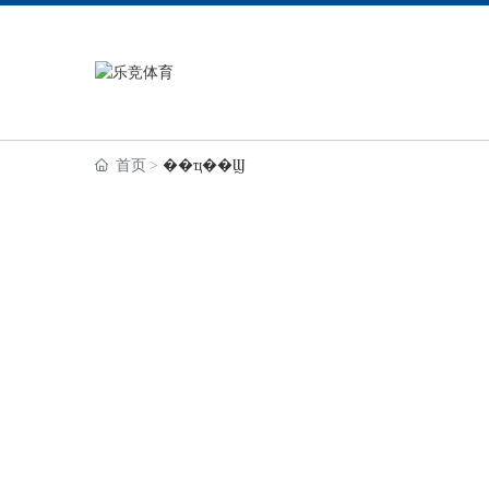
首页
��ҵ��Ϣ
企业信息
积累了20多年的微电机研发和制造经验，拥有强大
是中国较大的微特电机制造企业和出口企业之一