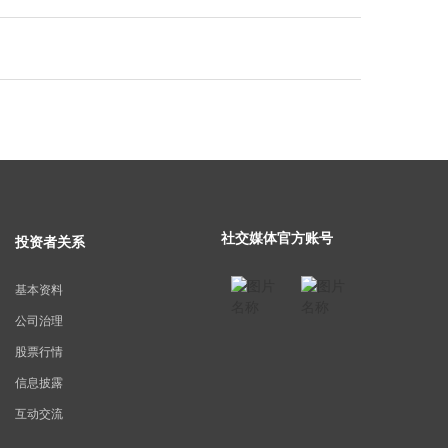
社交媒体官方账号
投资者关系
基本资料
公司治理
股票行情
信息披露
互动交流