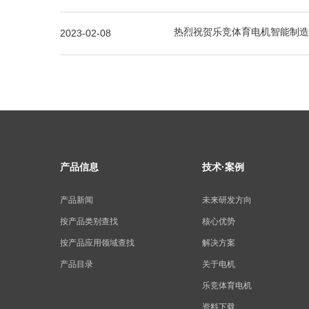
热烈祝贺乐竞体育电机智能制造
2023-02-08
产品信息
技术·案例
产品新闻
未来研发方向
按产品类别查找
核心优势
按产品应用领域查找
解决方案
产品目录
关于电机
乐竞体育电机
资料下载