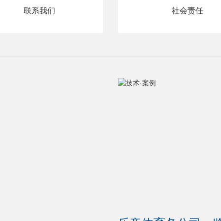
联系我们
社会责任