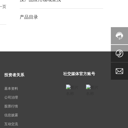
一页
产品目录
社交媒体官方账号
投资者关系
基本资料
公司治理
股票行情
信息披露
互动交流