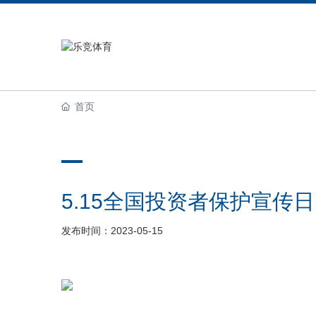
首页
5.15全国投资者保护宣传日
发布时间：2023-05-15