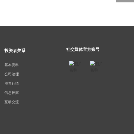
社交媒体官方账号
投资者关系
基本资料
公司治理
股票行情
信息披露
互动交流