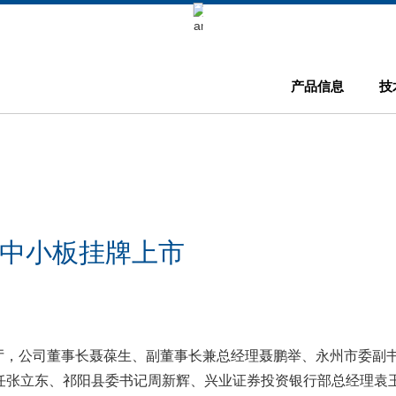
Keli Motor Group Search
产品信息
技
中小板挂牌上市
式大厅，公司董事长聂葆生、副董事长兼总经理聂鹏举、永州市委副
任张立东、祁阳县委书记周新辉、兴业证券投资银行部总经理袁