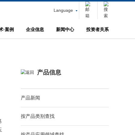
Language
术·案例
企业信息
新闻中心
投资者关系
产品信息
产品新闻
按产品类别查找
书
玉
按产品应用领域查找